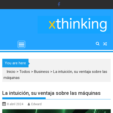
Saltar
al
contenido
You are here
Inicio
>
Todos
>
Business
>
La intuición, su ventaja sobre las
máquinas
La intuición, su ventaja sobre las máquinas
8 abril 2024
Edward