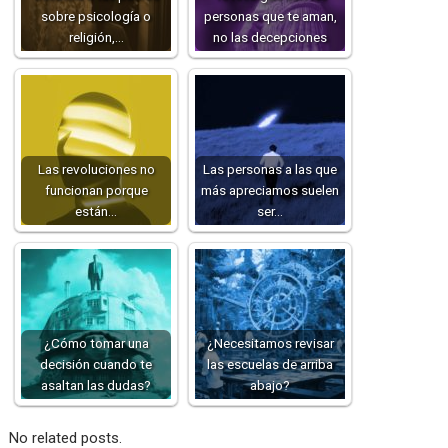
sobre psicología o
personas que te aman,
religión,…
no las decepciones
Las revoluciones no
Las personas a las que
funcionan porque
más apreciamos suelen
están…
ser…
¿Cómo tomar una
¿Necesitamos revisar
decisión cuando te
las escuelas de arriba
asaltan las dudas?
abajo?
No related posts.