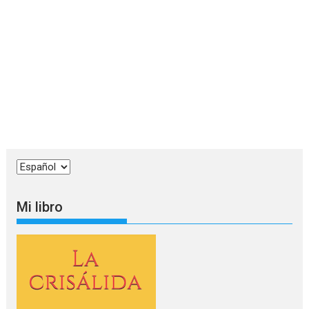
Elegir
un
idioma
Mi libro