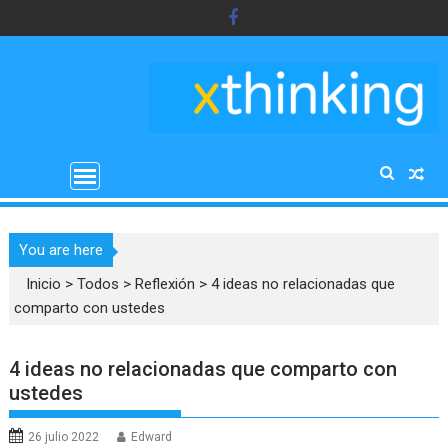
Saltar
al
contenido
You are here
Inicio
>
Todos
>
Reflexión
>
4 ideas no relacionadas que
comparto con ustedes
4 ideas no relacionadas que comparto con
ustedes
26 julio 2022
Edward