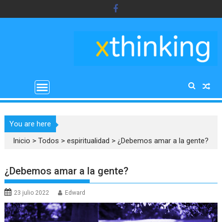
Saltar
al
contenido
You are here
Inicio
>
Todos
>
espiritualidad
>
¿Debemos amar a la gente?
¿Debemos amar a la gente?
23 julio 2022
Edward