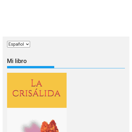
Elegir
un
idioma
Mi libro