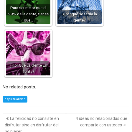
Para ser mejor que el
99% de la gente, tienes
¿Por qué se tatúa la
que…
gente?
¿Por Qué La Gente Es
Tonta?
No related posts.
espiritualidad
Navegación
La felicidad no consiste en
4 ideas no relacionadas que
de
disfrutar sino en disfrutar del
comparto con ustedes
entradas
no placer