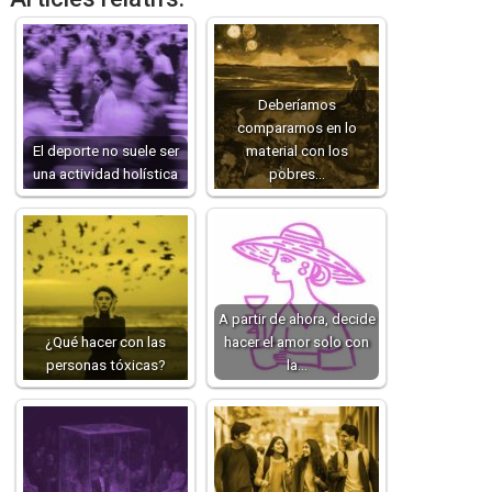
Deberíamos
compararnos en lo
El deporte no suele ser
material con los
una actividad holística
pobres…
A partir de ahora, decide
¿Qué hacer con las
hacer el amor solo con
personas tóxicas?
la…