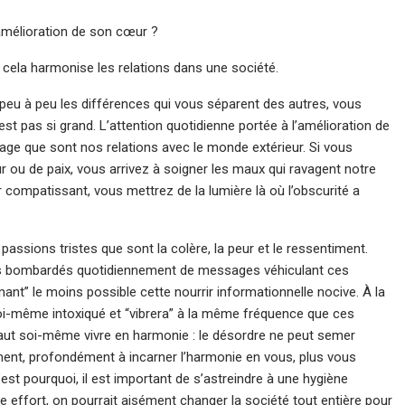
l’amélioration de son cœur ?
 cela harmonise les relations dans une société.
eu à peu les différences qui vous séparent des autres, vous
st pas si grand. L’attention quotidienne portée à l’amélioration de
nage que sont nos relations avec le monde extérieur. Si vous
r ou de paix, vous arrivez à soigner les maux qui ravagent notre
 compatissant, vous mettrez de la lumière là où l’obscurité a
 passions tristes que sont la colère, la peur et le ressentiment.
s bombardés quotidiennement de messages véhiculant ces
t” le moins possible cette nourrir informationnelle nocive. À la
e soi-même intoxiqué et “vibrera” à la même fréquence que ces
 faut soi-même vivre en harmonie : le désordre ne peut semer
ement, profondément à incarner l’harmonie en vous, plus vous
st pourquoi, il est important de s’astreindre à une hygiène
te effort, on pourrait aisément changer la société tout entière pour