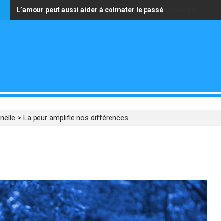
s
L’amour peut aussi aider à colmater le passé
La seule richesse qui vaille est celle d’avoir un cœur pur
nelle
>
La peur amplifie nos différences