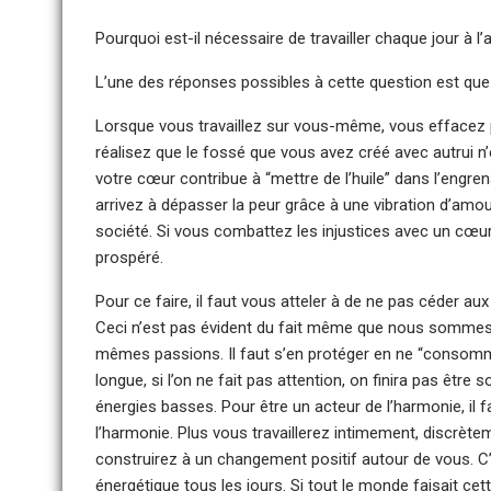
Pourquoi est-il nécessaire de travailler chaque jour à 
L’une des réponses possibles à cette question est que
Lorsque vous travaillez sur vous-même, vous effacez p
réalisez que le fossé que vous avez créé avec autrui n’e
votre cœur contribue à “mettre de l’huile” dans l’engre
arrivez à dépasser la peur grâce à une vibration d’amou
société. Si vous combattez les injustices avec un cœur
prospéré.
Pour ce faire, il faut vous atteler à de ne pas céder aux
Ceci n’est pas évident du fait même que nous somme
mêmes passions. Il faut s’en protéger en ne “consomman
longue, si l’on ne fait pas attention, on finira pas êtr
énergies basses. Pour être un acteur de l’harmonie, il
l’harmonie. Plus vous travaillerez intimement, discrèt
construirez à un changement positif autour de vous. C’e
énergétique tous les jours. Si tout le monde faisait cet