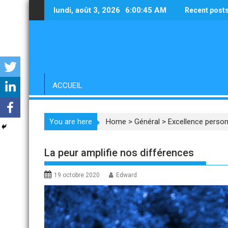
Skip
lundi, août 3, 2026
6:00:46 AM
Recent post
to
content
ACCUEIL
You are here
Home
>
Général
>
Excellence person
La peur amplifie nos différences
19 octobre 2020
Edward