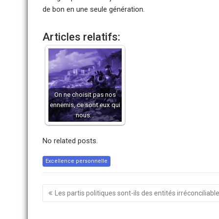
de bon en une seule génération.
Articles relatifs:
On ne choisit pas nos
ennemis, ce sont eux qui
nous…
No related posts.
Excellence personnelle
Navigation
Les partis politiques sont-ils des entités irréconciliabl
de
l’article