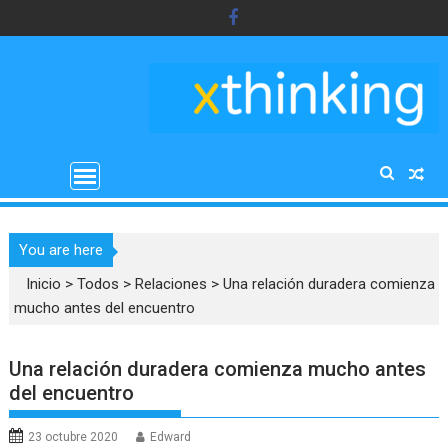
Saltar
al
contenido
You are here
Inicio
>
Todos
>
Relaciones
>
Una relación duradera comienza
mucho antes del encuentro
Una relación duradera comienza mucho antes
del encuentro
23 octubre 2020
Edward