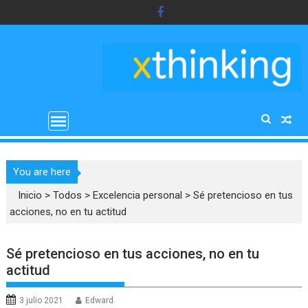
Saltar
al
contenido
You are here
Inicio
>
Todos
>
Excelencia personal
>
Sé pretencioso en tus
acciones, no en tu actitud
Sé pretencioso en tus acciones, no en tu
actitud
3 julio 2021
Edward