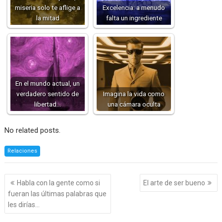
miseria solo te aflige a
Excelencia: a menudo
la mitad
falta un ingrediente
En el mundo actual, un
verdadero sentido de
Imagina la vida como
libertad…
una cámara oculta
No related posts.
Relaciones
Navegación
Habla con la gente como si
El arte de ser bueno
de
fueran las últimas palabras que
entradas
les dirías…