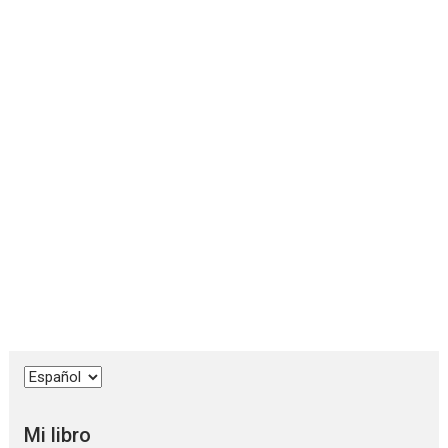
Elegir
un
idioma
Mi libro