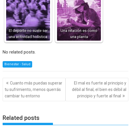
El deporte no suele ser
Una relación es como
una actividad holística
una planta
No related posts.
Bienestar - Salud
Navegación
Cuanto más puedas superar
El mal es fuerte al principio y
de
tu sufrimiento, menos querrás
débil al final, el bien es débil al
entradas
cambiar tu entorno
principio y fuerte al final
Related posts