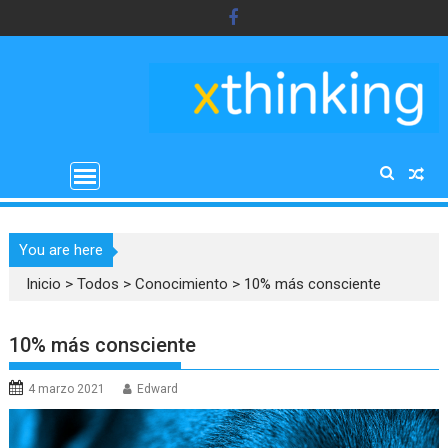
Saltar
al
contenido
You are here
Inicio
>
Todos
>
Conocimiento
>
10% más consciente
10% más consciente
4 marzo 2021
Edward