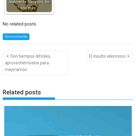
realmente fracasos, no
son más…
No related posts.
Conocimiento
Navegación
Son tiempos difíciles,
El insulto silencioso
de
aprovechémoslos para
entradas
mejorarnos
Related posts