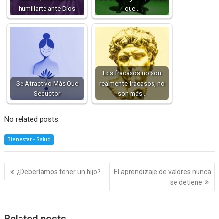
humillarte ante Dios
que…
Los fracasos no son
Sé Atractivo Más Que
realmente fracasos, no
Seductor
son más…
No related posts.
Bienestar - Salud
Navegación
¿Deberíamos tener un hijo?
El aprendizaje de valores nunca
de
se detiene
entradas
Related posts