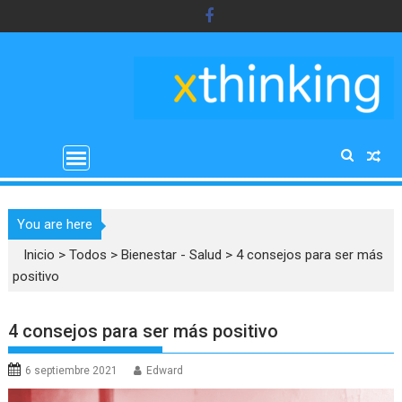
Saltar
al
contenido
You are here
Inicio
>
Todos
>
Bienestar - Salud
>
4 consejos para ser más
positivo
4 consejos para ser más positivo
6 septiembre 2021
Edward