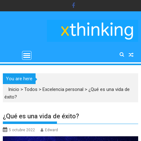
Saltar
al
contenido
You are here
Inicio
>
Todos
>
Excelencia personal
>
¿Qué es una vida de
éxito?
¿Qué es una vida de éxito?
5 octubre 2022
Edward