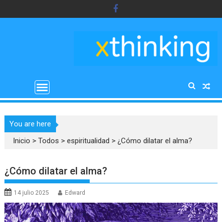
Saltar
al
contenido
You are here
Inicio
>
Todos
>
espiritualidad
>
¿Cómo dilatar el alma?
¿Cómo dilatar el alma?
14 julio 2025
Edward