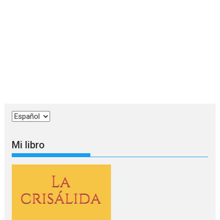
Elegir
un
idioma
Mi libro