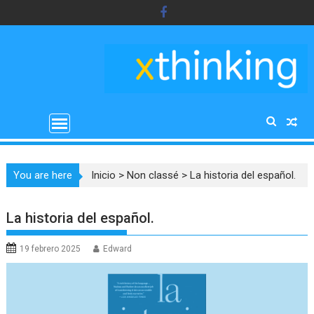
Saltar
al
contenido
You are here
Inicio
>
Non classé
>
La historia del español.
La historia del español.
19 febrero 2025
Edward