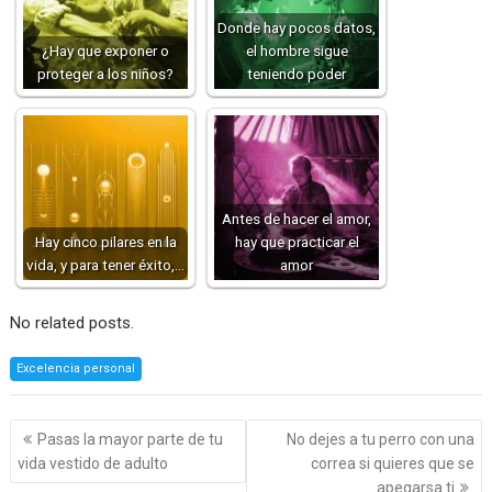
Donde hay pocos datos,
¿Hay que exponer o
el hombre sigue
proteger a los niños?
teniendo poder
Antes de hacer el amor,
Hay cinco pilares en la
hay que practicar el
vida, y para tener éxito,…
amor
No related posts.
Excelencia personal
Navegación
Pasas la mayor parte de tu
No dejes a tu perro con una
de
vida vestido de adulto
correa si quieres que se
entradas
apegarsa ti