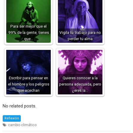
Para ser mejor que el
99% de la gente, tienes
Vigila tu trabajo para no
que…
perder tu alma
Escribir para pensar en
Quieres conocer a la
el hombre y los peligros
persona adecuada, pero
que acechan
¿eres la…
No related posts.
Reflexión
cambio climático