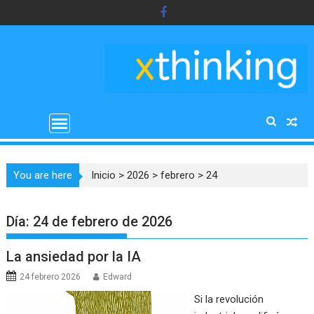
Saltar
al
contenido
You are here
Inicio
>
2026
>
febrero
>
24
Día:
24 de febrero de 2026
La ansiedad por la IA
24 febrero 2026
Edward
Si la revolución