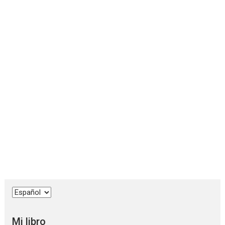
Elegir
un
idioma
Mi libro