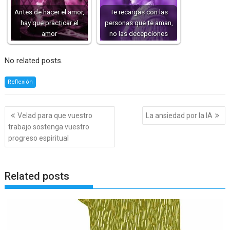
Antes de hacer el amor,
Te recargas con las
hay que practicar el
personas que te aman,
amor
no las decepciones
No related posts.
Reflexión
Navegación
Velad para que vuestro
La ansiedad por la IA
de
trabajo sostenga vuestro
entradas
progreso espiritual
Related posts