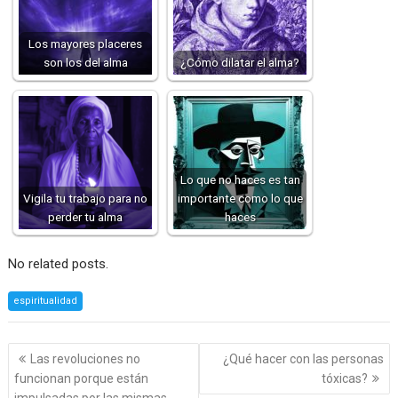
Los mayores placeres
son los del alma
¿Cómo dilatar el alma?
Lo que no haces es tan
Vigila tu trabajo para no
importante como lo que
perder tu alma
haces
No related posts.
espiritualidad
Navegación
Las revoluciones no
¿Qué hacer con las personas
de
funcionan porque están
tóxicas?
entradas
impulsadas por las mismas