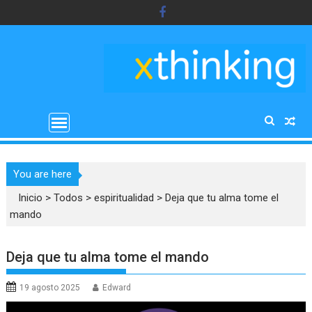
Saltar
al
contenido
You are here
Inicio
>
Todos
>
espiritualidad
>
Deja que tu alma tome el
mando
Deja que tu alma tome el mando
19 agosto 2025
Edward