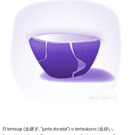
El kintsugi (金継ぎ, “junta dorada”) o kintsukuroi (金繕い,