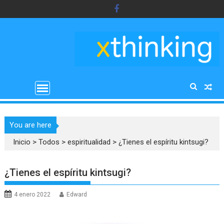
Saltar
al
contenido
You are here
Inicio
>
Todos
>
espiritualidad
>
¿Tienes el espíritu kintsugi?
¿Tienes el espíritu kintsugi?
4 enero 2022
Edward