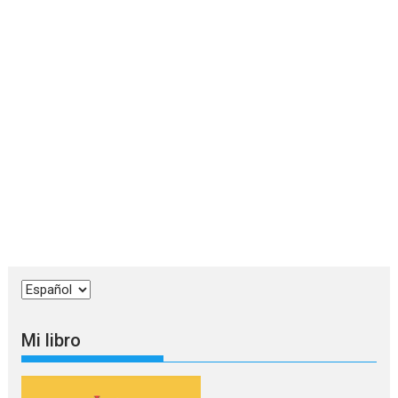
Elegir
un
idioma
Mi libro