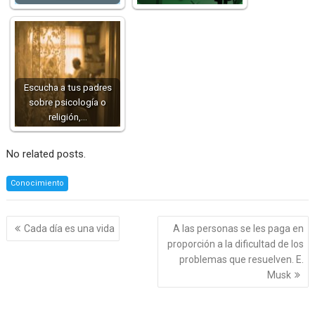
Escucha a tus padres
sobre psicología o
religión,…
No related posts.
Conocimiento
Navegación
Cada día es una vida
A las personas se les paga en
de
proporción a la dificultad de los
entradas
problemas que resuelven. E.
Musk