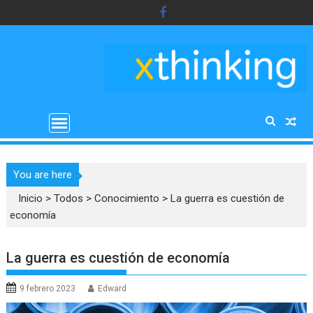
Saltar
al
contenido
You are here
Inicio
>
Todos
>
Conocimiento
>
La guerra es cuestión de
economía
La guerra es cuestión de economía
9 febrero 2023
Edward