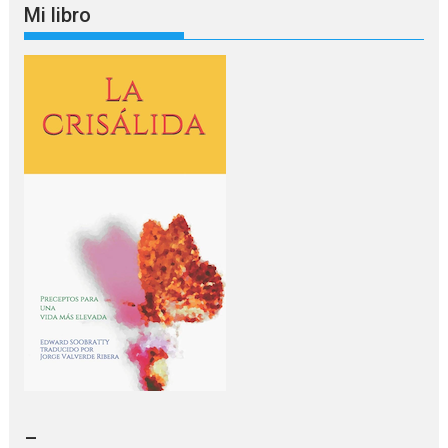
idioma
Mi libro
–