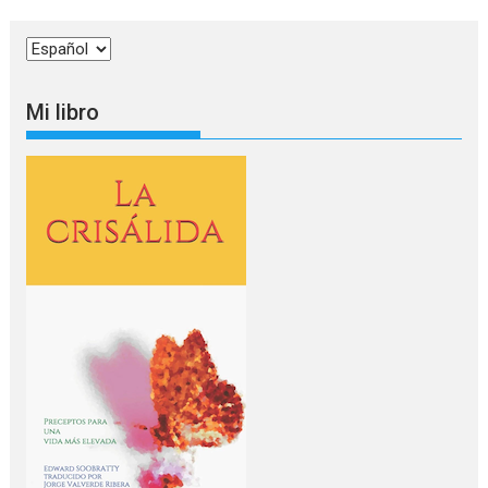
Elegir
un
idioma
Mi libro