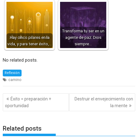
Transforma tu ser en un
Hay cinco pilares en la
agente de paz: Dios
vida, y para tener éxito,…
siempre…
No related posts.
Reflexión
camino
Navegación
Éxito = preparación +
Destruir el envejecimiento con
de
oportunidad
la mente
entradas
Related posts