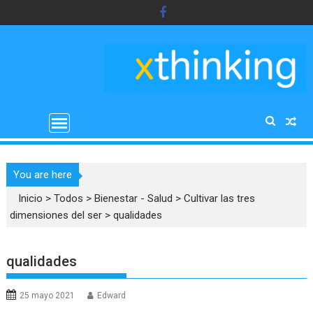
Saltar
al
contenido
You are here
Inicio
>
Todos
>
Bienestar - Salud
>
Cultivar las tres
dimensiones del ser
>
qualidades
qualidades
25 mayo 2021
Edward