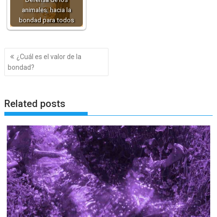
animales: hacia la
bondad para todos
Navegación
¿Cuál es el valor de la
de
bondad?
entradas
Related posts