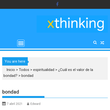
Saltar
al
contenido
You are here
Inicio
>
Todos
>
espiritualidad
>
¿Cuál es el valor de la
bondad?
>
bondad
bondad
7 abril 2021
Edward