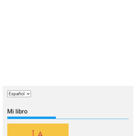
Elegir
un
idioma
Mi libro