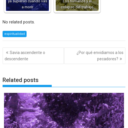
ya supieras cuándo vas
Los humanos y el
a morir
colapso del trabajo
No related posts.
espiritualidad
Navegación
Savia ascendente o
¿Por qué envidiamos a los
de
descendente
pecadores?
entradas
Related posts