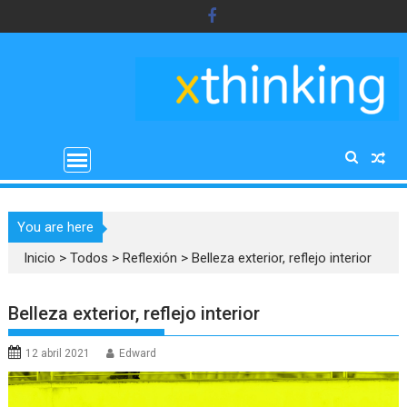
Saltar
al
contenido
You are here
Inicio
>
Todos
>
Reflexión
>
Belleza exterior, reflejo interior
Belleza exterior, reflejo interior
12 abril 2021
Edward