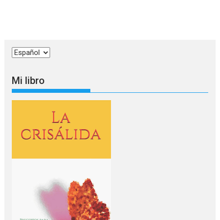
Elegir
un
idioma
Mi libro