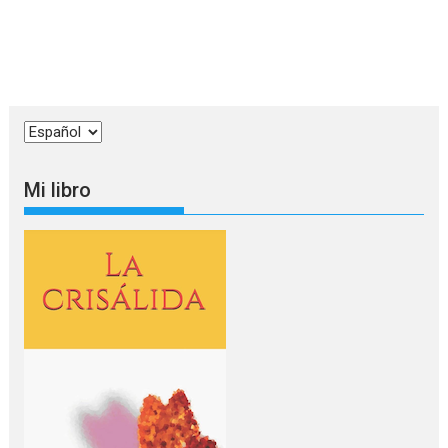
Elegir
un
idioma
Mi libro