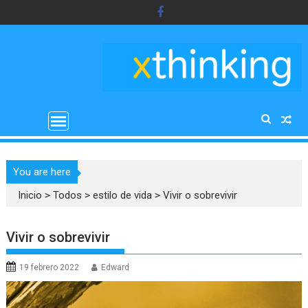
Saltar
al
contenido
You are here
Inicio
>
Todos
>
estilo de vida
>
Vivir o sobrevivir
Vivir o sobrevivir
19 febrero 2022
Edward