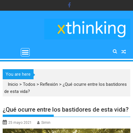
Saltar
al
contenido
You are here
Inicio
>
Todos
>
Reflexión
>
¿Qué ocurre entre los bastidores
de esta vida?
¿Qué ocurre entre los bastidores de esta vida?
25 mayo 2021
Simin