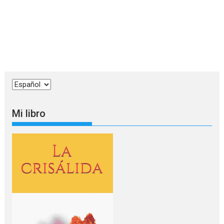
Elegir
un
idioma
Mi libro