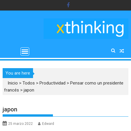
Saltar
al
contenido
You are here
Inicio
>
Todos
>
Productividad
>
Pensar como un presidente
francés
>
japon
japon
25 marzo 2022
Edward