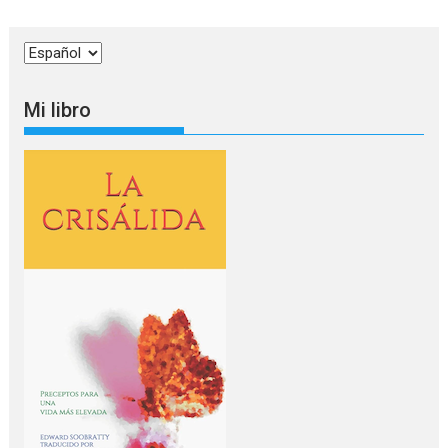
Elegir
un
idioma
Mi libro