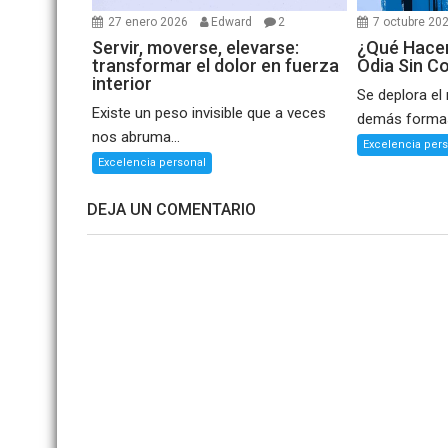
27 enero 2026
Edward
2
7 octubre 20
Servir, moverse, elevarse:
¿Qué Hacer
transformar el dolor en fuerza
Odia Sin C
interior
Se deplora el
Existe un peso invisible que a veces
demás formas
nos abruma...
Excelencia per
Excelencia personal
DEJA UN COMENTARIO