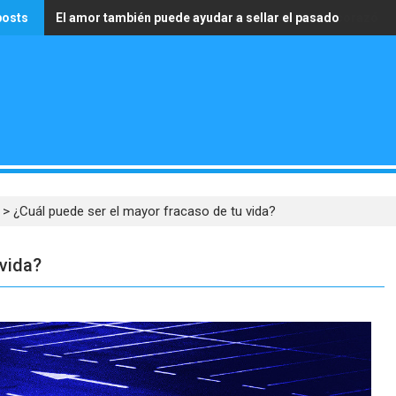
posts
El amor también puede ayudar a sellar el pasado
La única riqueza que realmente vale es tener un corazón 
>
¿Cuál puede ser el mayor fracaso de tu vida?
 vida?