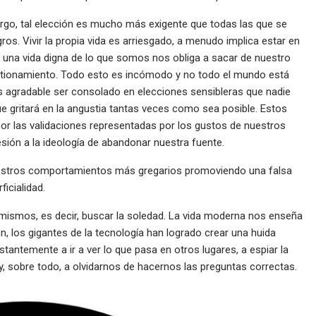
mbargo, tal elección es mucho más exigente que todas las que se
igros. Vivir la propia vida es arriesgado, a menudo implica estar en
ir una vida digna de lo que somos nos obliga a sacar de nuestro
uestionamiento. Todo esto es incómodo y no todo el mundo está
s agradable ser consolado en elecciones sensibleras que nadie
que gritará en la angustia tantas veces como sea posible. Estos
por las validaciones representadas por los gustos de nuestros
sión a la ideología de abandonar nuestra fuente.
nuestros comportamientos más gregarios promoviendo una falsa
icialidad.
s mismos, es decir, buscar la soledad. La vida moderna nos enseña
n, los gigantes de la tecnología han logrado crear una huida
ntemente a ir a ver lo que pasa en otros lugares, a espiar la
y, sobre todo, a olvidarnos de hacernos las preguntas correctas.