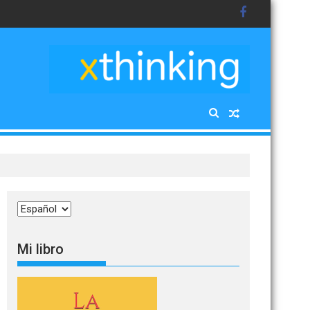
puro
Elegir
un
idioma
Mi libro