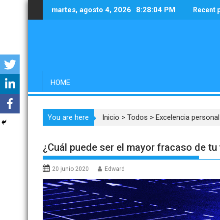
Saltar
martes, agosto 4, 2026
8:28:05 PM
Recent 
al
contenido
HOME
You are here
Inicio
>
Todos
>
Excelencia personal
¿Cuál puede ser el mayor fracaso de tu
20 junio 2020
Edward