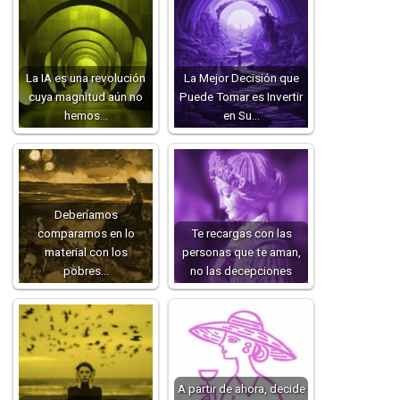
La IA es una revolución
La Mejor Decisión que
cuya magnitud aún no
Puede Tomar es Invertir
hemos…
en Su…
Deberíamos
compararnos en lo
Te recargas con las
material con los
personas que te aman,
pobres…
no las decepciones
A partir de ahora, decide