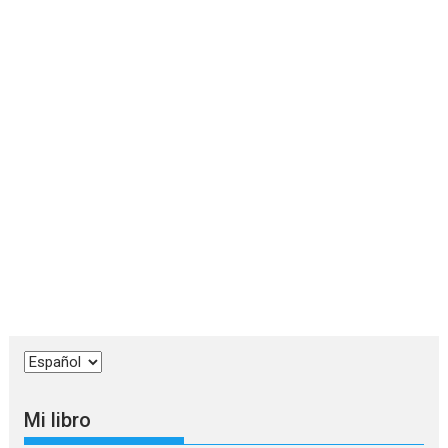
Elegir
un
idioma
Mi libro