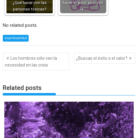
¿Qué hacer con las
hacer el amor solo con
personas tóxicas?
la…
No related posts.
espiritualidad
Navegación
Los hombres sólo ven la
¿Buscas el éxito o el valor?
de
necesidad en las crisis
entradas
Related posts