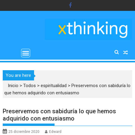
Saltar
al
contenido
You are here
Inicio
>
Todos
>
espiritualidad
>
Preservemos con sabiduría lo
que hemos adquirido con entusiasmo
Preservemos con sabiduría lo que hemos
adquirido con entusiasmo
25 diciembre 2020
Edward