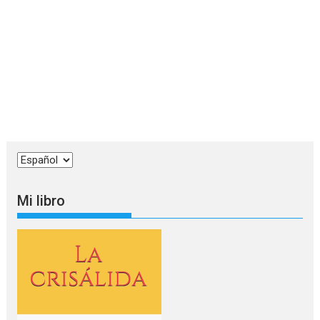
Elegir
un
idioma
Mi libro