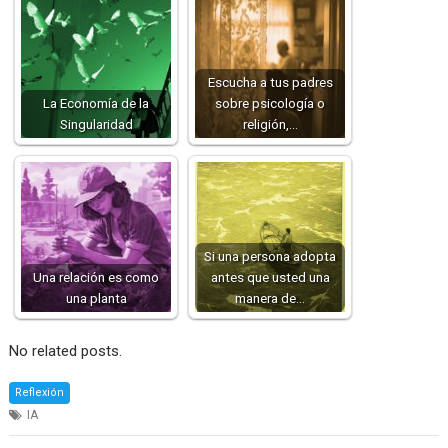
Escucha a tus padres
La Economía de la
sobre psicología o
Singularidad
religión,…
Si una persona adopta
Una relación es como
antes que usted una
una planta
manera de…
No related posts.
Reflexión
IA