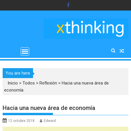
Saltar
al
contenido
You are here
Inicio
>
Todos
>
Reflexión
>
Hacia una nueva área de
economía
Hacia una nueva área de economía
12 octubre 2018
Edward