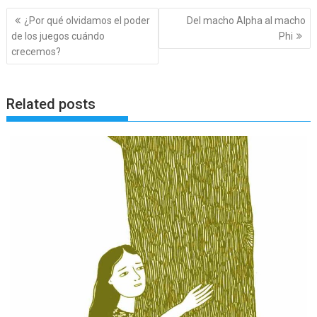
Navegación
¿Por qué olvidamos el poder
Del macho Alpha al macho
de
de los juegos cuándo
Phi
entradas
crecemos?
Related posts