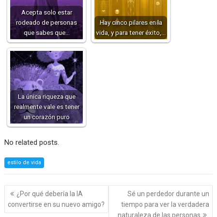
Acepta solo estar
rodeado de personas
Hay cinco pilares en la
que sabes que…
vida, y para tener éxito,…
La única riqueza que
realmente vale es tener
un corazón puro
No related posts.
estilo de vida
Navegación
¿Por qué debería la IA
Sé un perdedor durante un
de
convertirse en su nuevo amigo?
tiempo para ver la verdadera
entradas
naturaleza de las personas