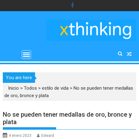
Saltar
al
contenido
You are here
Inicio
>
Todos
>
estilo de vida
>
No se pueden tener medallas
de oro, bronce y plata
No se pueden tener medallas de oro, bronce y
plata
4 enero 2023
Edward