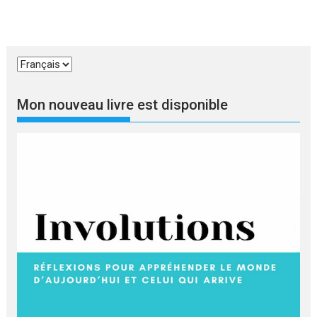
Choisir
une
langue
Mon nouveau livre est disponible