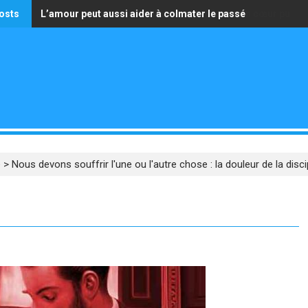
osts
L’amour peut aussi aider à colmater le passé
La seule richesse qui vaille est celle d’avoir un cœur pur
é
>
Nous devons souffrir l'une ou l'autre chose : la douleur de la disc