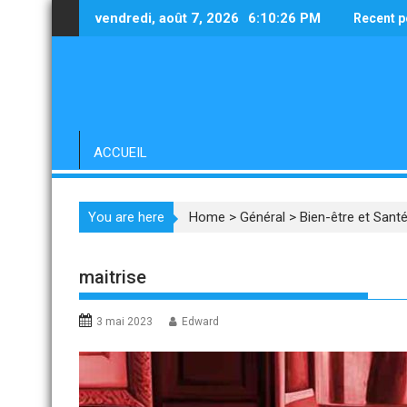
Skip
vendredi, août 7, 2026
6:10:27 PM
Recent p
to
content
ACCUEIL
You are here
Home
>
Général
>
Bien-être et Sant
maitrise
3 mai 2023
Edward