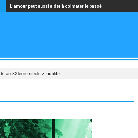
s
L’amour peut aussi aider à colmater le passé
La seule richesse qui vaille est celle d’avoir un cœur pur
ilité au XXIème siècle
>
inutilité