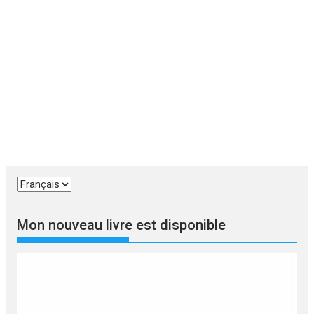
Choisir
une
langue
Mon nouveau livre est disponible