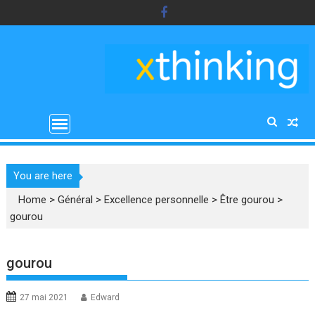
Skip
to
content
You are here
Home
>
Général
>
Excellence personnelle
>
Être gourou
>
gourou
gourou
27 mai 2021
Edward