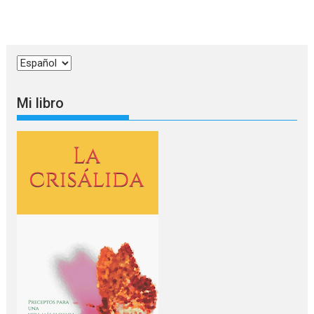
Elegir
un
idioma
Mi libro