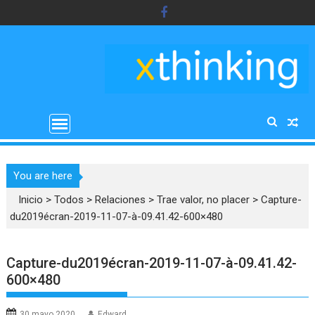
Saltar
al
contenido
You are here
Inicio
>
Todos
>
Relaciones
>
Trae valor, no placer
>
Capture-
du2019écran-2019-11-07-à-09.41.42-600×480
Capture-du2019écran-2019-11-07-à-09.41.42-
600×480
30 mayo 2020
Edward