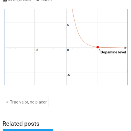
Navegación
Trae valor, no placer
de
entradas
Related posts