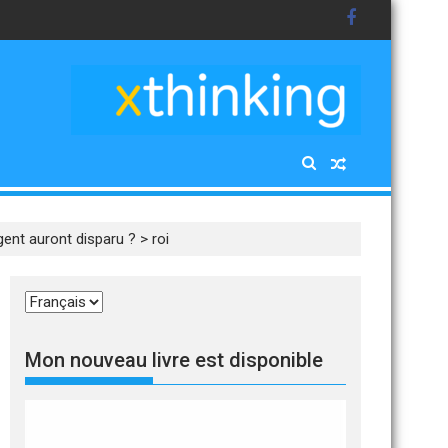
gent auront disparu ?
>
roi
Choisir
une
langue
Mon nouveau livre est disponible