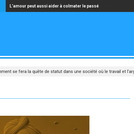
s
L’amour peut aussi aider à colmater le passé
La seule richesse qui vaille est celle d’avoir un cœur pur
ent se fera la quête de statut dans une société où le travail et l'ar