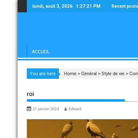
Skip
lundi, août 3, 2026
1:27:22 PM
Recent post
to
content
ACCUEIL
You are here
Home
>
Général
>
Style de vie
>
Comm
roi
21 janvier 2024
Edward