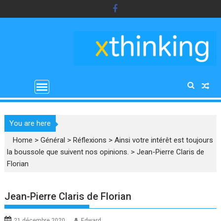
Skip
to
content
You are here
Home
>
Général
>
Réflexions
>
Ainsi votre intérêt est toujours
la boussole que suivent nos opinions.
>
Jean-Pierre Claris de
Florian
Jean-Pierre Claris de Florian
21 décembre 2020
Edward