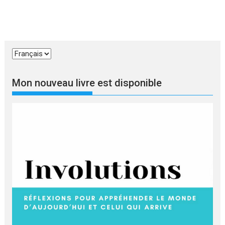
Choisir
une
langue
Mon nouveau livre est disponible