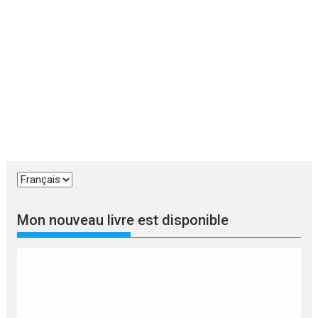
Choisir
une
langue
Mon nouveau livre est disponible