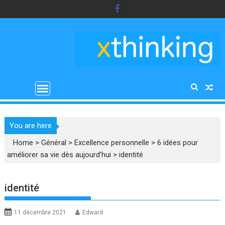
Skip
to
content
You are here
Home
>
Général
>
Excellence personnelle
>
6 idées pour
améliorer sa vie dès aujourd’hui
>
identité
identité
11 décembre 2021
Edward