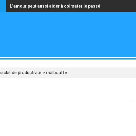
s
L’amour peut aussi aider à colmater le passé
La seule richesse qui vaille est celle d’avoir un cœur pur
hacks de productivité
>
malbouffe